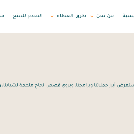
يسية
من نحن
طرق العطاء
التقدم للمنح
مر
ويستعرض أبرز حملاتنا وبرامجنا، ويروي قصص نجاح ملهمة لشبابنا، 